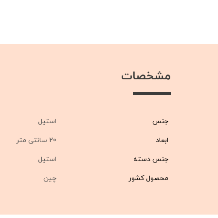
مشخصات
جنس
استیل
ابعاد
20 سانتی متر
جنس دسته
استیل
محصول کشور
چین