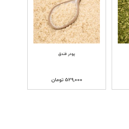
پودر فندق
529,000 تومان