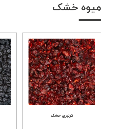
میوه خشک
کرنبری خشک