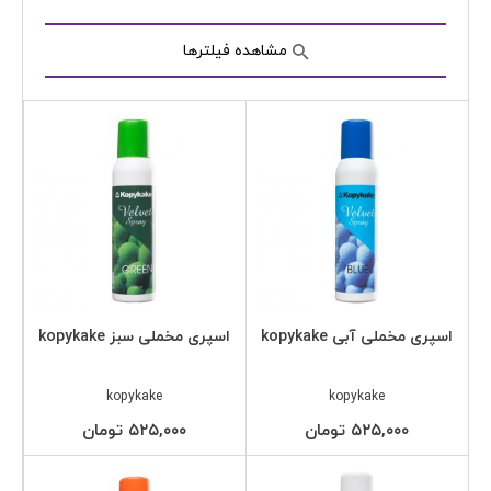
مشاهده فیلترها
اسپری مخملی آبی kopykake
اسپری مخملی سبز kopykake
kopykake
kopykake
۵۲۵,۰۰۰ تومان
۵۲۵,۰۰۰ تومان