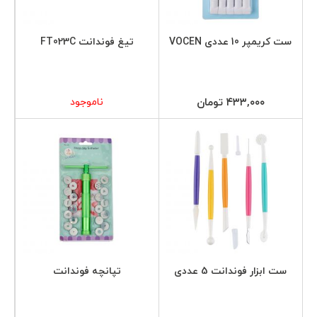
ست کریمپر 10 عددی VOCEN
تیغ فوندانت FT023C
۴۳۳,۰۰۰ تومان
ناموجود
ست ابزار فوندانت 5 عددی
تپانچه فوندانت